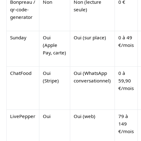
Bonpreau /
Non
Non (lecture
0 €
qr-code-
seule)
generator
Sunday
Oui
Oui (sur place)
0 à 49
(Apple
€/mois
Pay, carte)
ChatFood
Oui
Oui (WhatsApp
0 à
(Stripe)
conversationnel)
59,90
€/mois
LivePepper
Oui
Oui (web)
79 à
149
€/mois