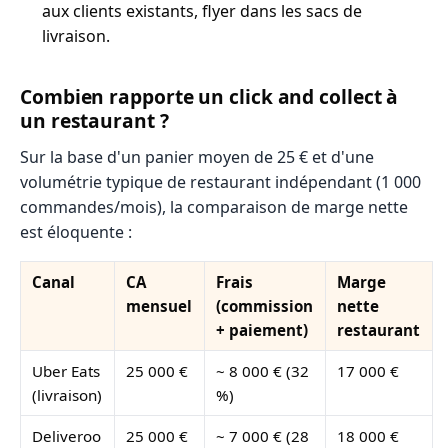
aux clients existants, flyer dans les sacs de
livraison.
Combien rapporte un click and collect à
un restaurant ?
Sur la base d'un panier moyen de 25 € et d'une
volumétrie typique de restaurant indépendant (1 000
commandes/mois), la comparaison de marge nette
est éloquente :
Canal
CA
Frais
Marge
mensuel
(commission
nette
+ paiement)
restaurant
Uber Eats
25 000 €
~ 8 000 € (32
17 000 €
(livraison)
%)
Deliveroo
25 000 €
~ 7 000 € (28
18 000 €