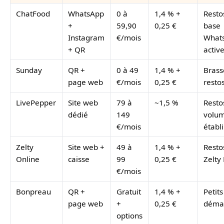
ChatFood
WhatsApp
0 à
1,4 % +
Resto
+
59,90
0,25 €
base
Instagram
€/mois
Whats
+ QR
activ
Sunday
QR +
0 à 49
1,4 % +
Brass
page web
€/mois
0,25 €
resto
LivePepper
Site web
79 à
~1,5 %
Resto
dédié
149
volu
€/mois
établi
Zelty
Site web +
49 à
1,4 % +
Resto
Online
caisse
99
0,25 €
Zelty
€/mois
Bonpreau
QR +
Gratuit
1,4 % +
Petits
page web
+
0,25 €
déma
options