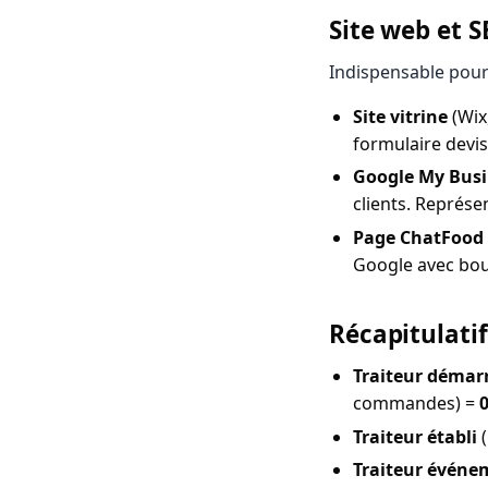
Site web et S
Indispensable pour c
Site vitrine
(Wix
formulaire devi
Google My Bus
clients. Représe
Page ChatFood
Google avec bo
Récapitulatif
Traiteur démar
commandes) =
Traiteur établi
(
Traiteur événe