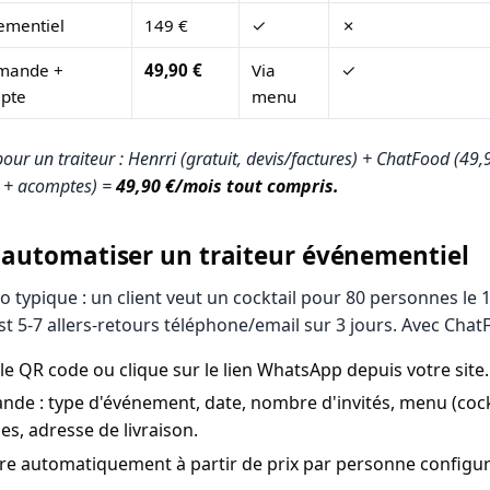
ementiel
149 €
✓
✗
mande +
49,90 €
Via
✓
pte
menu
r un traiteur : Henrri (gratuit, devis/factures) + ChatFood (49,
 + acomptes) =
49,90 €/mois tout compris.
: automatiser un traiteur événementiel
o typique : un client veut un cocktail pour 80 personnes le 1
st 5-7 allers-retours téléphone/email sur 3 jours. Avec Chat
 le QR code ou clique sur le lien WhatsApp depuis votre site.
de : type d'événement, date, nombre d'invités, menu (cockta
ies, adresse de livraison.
ère automatiquement à partir de prix par personne configur