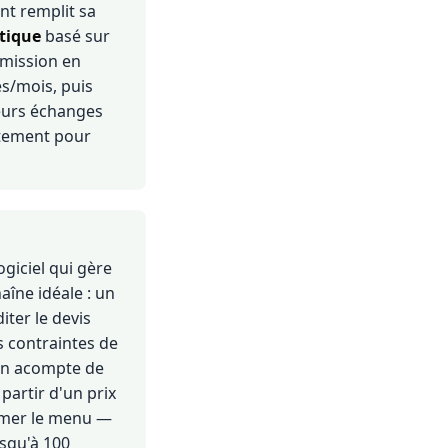
ent remplit sa
tique
basé sur
mission en
s/mois, puis
ieurs échanges
atement pour
ogiciel qui gère
aîne idéale : un
iter le devis
es contraintes de
 un acompte de
partir d'un prix
irmer le menu —
squ'à 100