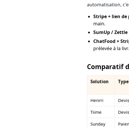
automatisation, c'e
Stripe + lien 
main.
SumUp / Zettle
ChatFood + Str
prélevée à la li
Comparatif de
Solution
Type
Henrri
Devis
Tiime
Devi
Sunday
Paie