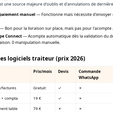
st une source majeure d'oublis et d'annulations de dernièr
de paiement manuel
— Fonctionne mais nécessite d'envoyer c
— Bon pour la livraison sur place, mais pas pour l'acompte 
ipe Connect
— Acompte automatique dès la validation du dev
vraison. 0 manipulation manuelle.
s logiciels traiteur (prix 2026)
Prix/mois
Devis
Commande
WhatsApp
/factures
Gratuit
✓
✗
s + compta
19 €
✓
✗
ment table
79 €
✗
✗