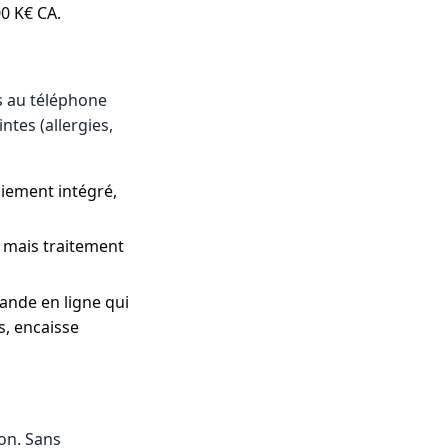
0 K€ CA.
s au téléphone
ntes (allergies,
aiement intégré,
, mais traitement
ande en ligne qui
s, encaisse
son. Sans