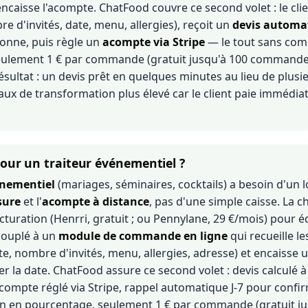
 encaisse l'acompte. ChatFood couvre ce second volet : le cli
 d'invités, date, menu, allergies), reçoit un
devis automa
sonne, puis règle un
acompte via Stripe
— le tout sans com
eulement 1 € par commande (gratuit jusqu'à 100 commande
ésultat : un devis prêt en quelques minutes au lieu de plus
taux de transformation plus élevé car le client paie immédi
.
pour un traiteur événementiel ?
énementiel
(mariages, séminaires, cocktails) a besoin d'un l
sure
et l'
acompte à distance
, pas d'une simple caisse. La ch
acturation (Henrri, gratuit ; ou Pennylane, 29 €/mois) pour éd
couplé à un
module de commande en ligne
qui recueille l
te, nombre d'invités, menu, allergies, adresse) et encaisse
 la date. ChatFood assure ce second volet : devis calculé à 
compte réglé via Stripe, rappel automatique J-7 pour conf
 en pourcentage, seulement 1 € par commande (gratuit ju