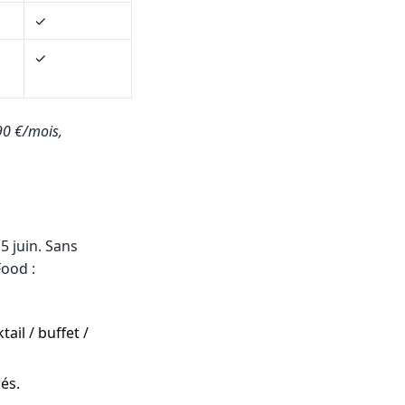
✓
✓
90 €/mois,
5 juin. Sans
Food :
il / buffet /
és.