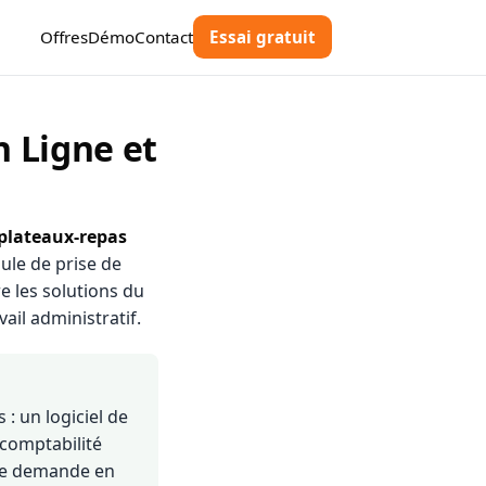
Offres
Démo
Contact
Essai gratuit
n Ligne et
 plateaux-repas
ule de prise de
 les solutions du
il administratif.
: un logiciel de
 comptabilité
ne demande en