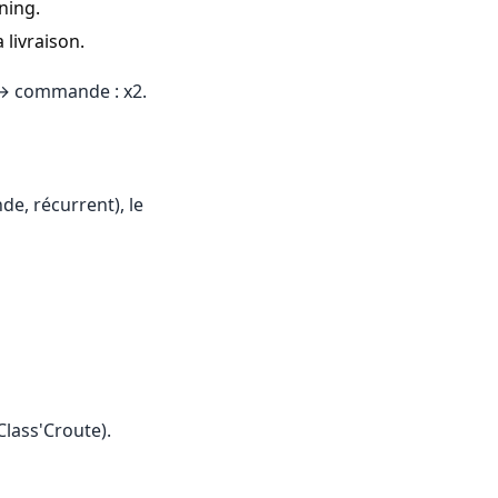
ning.
 livraison.
 → commande : x2.
e, récurrent), le
Class'Croute).