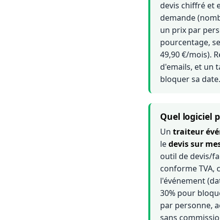
devis chiffré et
demande (nombre
un prix par per
pourcentage, s
49,90 €/mois). R
d'emails, et un 
bloquer sa date
Quel logiciel 
Un
traiteur év
le
devis sur me
outil de devis/f
conforme TVA, 
l'événement (da
30% pour bloquer
par personne, a
sans commission