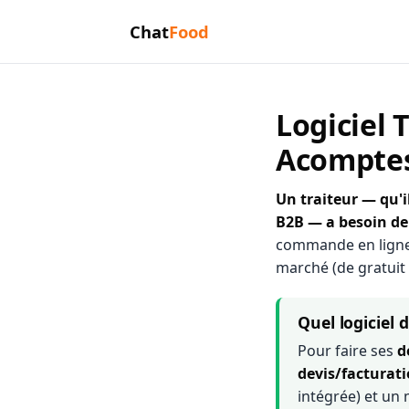
Chat
Food
Logiciel 
Acompte
Un traiteur — qu'i
B2B — a besoin de 3
commande en ligne,
marché (de gratuit
Quel logiciel 
Pour faire ses
d
devis/facturat
intégrée) et un