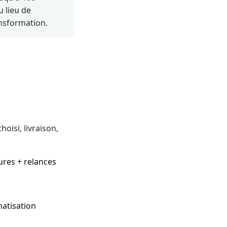
 lieu de
ansformation.
oisi, livraison,
ctures + relances
matisation