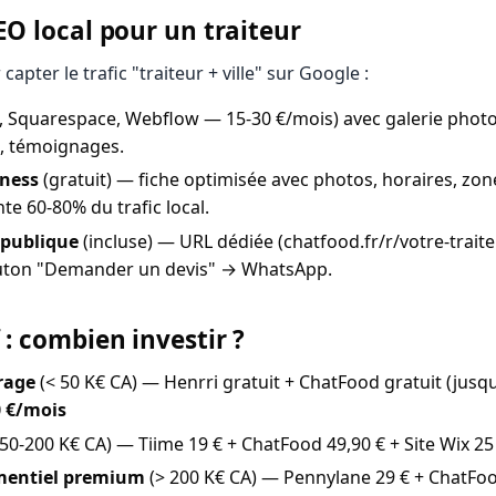
EO local pour un traiteur
apter le trafic "traiteur + ville" sur Google :
, Squarespace, Webflow — 15-30 €/mois) avec galerie phot
s, témoignages.
iness
(gratuit) — fiche optimisée avec photos, horaires, zone
nte 60-80% du trafic local.
 publique
(incluse) — URL dédiée (chatfood.fr/r/votre-trait
uton "Demander un devis" → WhatsApp.
 : combien investir ?
rage
(< 50 K€ CA) — Henrri gratuit + ChatFood gratuit (jusq
0 €/mois
50-200 K€ CA) — Tiime 19 € + ChatFood 49,90 € + Site Wix 25
mentiel premium
(> 200 K€ CA) — Pennylane 29 € + ChatFood