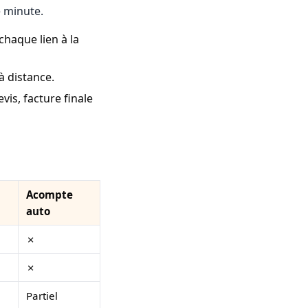
e minute.
haque lien à la
à distance.
is, facture finale
Acompte
auto
✗
✗
Partiel