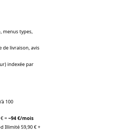
o, menus types,
 de livraison, avis
eur) indexée par
u’à 100
 € =
~94 €/mois
 Illimité 59,90 € +