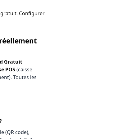
gratuit. Configurer
 réellement
d Gratuit
se POS
(caisse
nt). Toutes les
?
le (QR code),