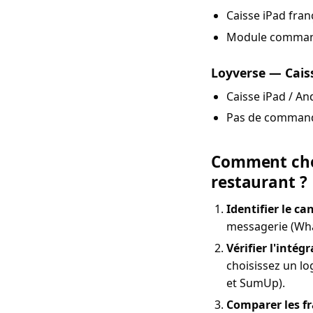
Caisse iPad fran
Module command
Loyverse — Caiss
Caisse iPad / An
Pas de commande
Comment choi
restaurant ?
Identifier le c
messagerie (Wha
Vérifier l'intég
choisissez un l
et SumUp).
Comparer les fr