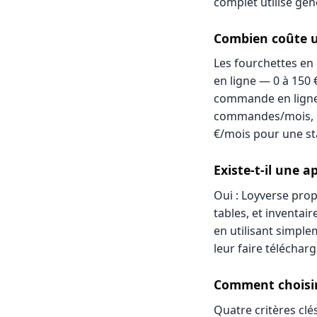
complet utilise gé
Combien coûte u
Les fourchettes en 
en ligne — 0 à 150
commande en ligne 
commandes/mois, Pr
€/mois pour une st
Existe-t-il une 
Oui : Loyverse pro
tables, et inventai
en utilisant simpl
leur faire téléchar
Comment choisir
Quatre critères clé