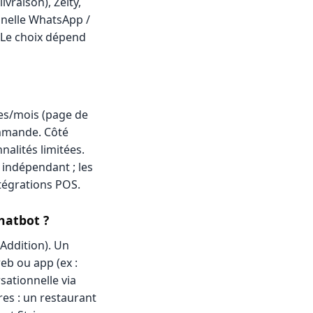
vraison), Zelty,
nnelle WhatsApp /
. Le choix dépend
es/mois (page de
ommande. Côté
nalités limitées.
 indépendant ; les
ntégrations POS.
chatbot ?
'Addition). Un
eb ou app (ex :
ationnelle via
es : un restaurant