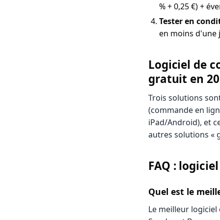
% + 0,25 €) + éve
Tester en condi
en moins d'une j
Logiciel de 
gratuit en 2
Trois solutions son
(commande en lign
iPad/Android), et c
autres solutions « g
FAQ : logici
Quel est le meil
Le meilleur logici