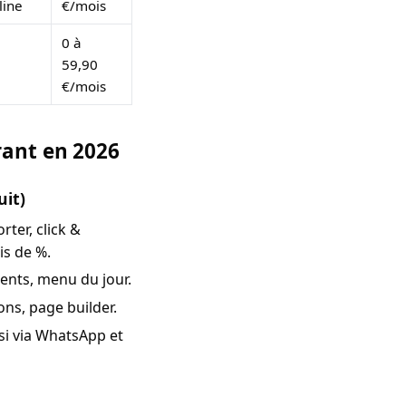
line
€/mois
0 à
59,90
€/mois
rant en 2026
it)
er, click &
is de %.
ients, menu du jour.
ns, page builder.
si via WhatsApp et