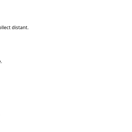
llect distant.
.
.