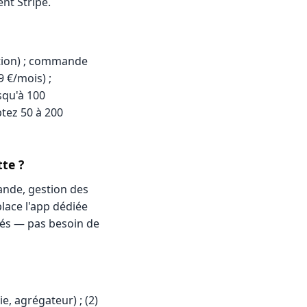
nt Stripe.
dition) ; commande
 €/mois) ;
squ'à 100
tez 50 à 200
tte ?
ande, gestion des
lace l'app dédiée
lés — pas besoin de
e, agrégateur) ; (2)