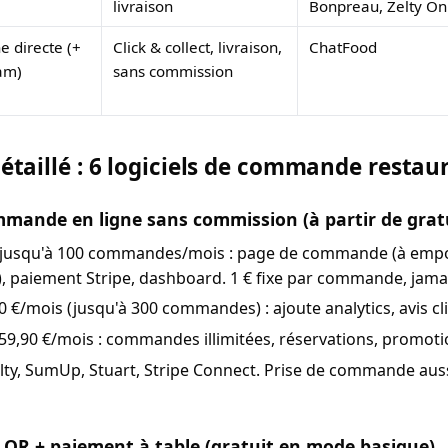
livraison
Bonpreau, Zelty On
 directe (+
Click & collect, livraison,
ChatFood
am)
sans commission
étaillé : 6 logiciels de commande restau
ande en ligne sans commission (à partir de gratu
jusqu'à 100 commandes/mois : page de commande (à emport
on), paiement Stripe, dashboard. 1 € fixe par commande, jama
 €/mois (jusqu'à 300 commandes) : ajoute analytics, avis cl
9,90 €/mois : commandes illimitées, réservations, promotio
elty, SumUp, Stuart, Stripe Connect. Prise de commande aus
R + paiement à table (gratuit en mode basique)