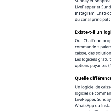
Sunday et Bonpreau 
LivePepper et Sund
Instagram, ChatFood
du canal principal 
Existe-t-il un l
Oui. ChatFood prop
commande + paieme
caisse, des solutio
Les logiciels gratu
options payantes (4
Quelle différenc
Un logiciel de caiss
logiciel de command
LivePepper, Sunday
WhatsApp ou Instag