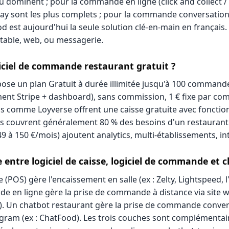
dominent ; pour la commande en ligne (click and collect / li
ay sont les plus complets ; pour la commande conversatio
 est aujourd'hui la seule solution clé-en-main en français
: table, web, ou messagerie.
ogiciel de commande restaurant gratuit ?
ose un plan Gratuit à durée illimitée jusqu'à 100 command
nt Stripe + dashboard), sans commission, 1 € fixe par c
ns comme Loyverse offrent une caisse gratuite avec fonction
its couvrent généralement 80 % des besoins d'un restaurant
9 à 150 €/mois) ajoutent analytics, multi-établissements, i
e entre logiciel de caisse, logiciel de commande et 
e (POS) gère l'encaissement en salle (ex : Zelty, Lightspeed, l
e en ligne gère la prise de commande à distance via site w
). Un chatbot restaurant gère la prise de commande convers
ram (ex : ChatFood). Les trois couches sont complémentair