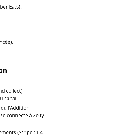
ber Eats).
ncée).
.
son
d collect),
u canal.
ou l'Addition,
se connecte à Zelty
ents (Stripe : 1,4