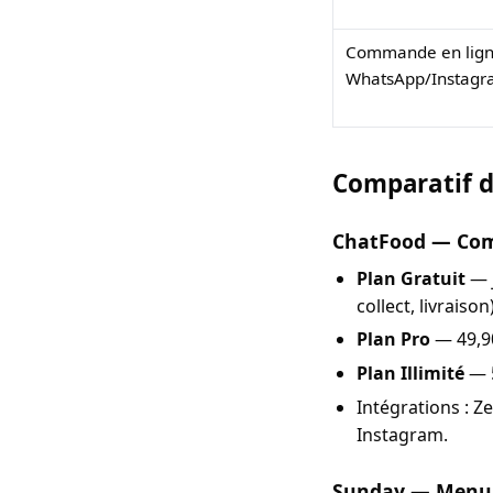
Commande en ligne
WhatsApp/Instagr
Comparatif d
ChatFood — Comm
Plan Gratuit
— 
collect, livrais
Plan Pro
— 49,90
Plan Illimité
— 5
Intégrations : Z
Instagram.
Sunday — Menu Q