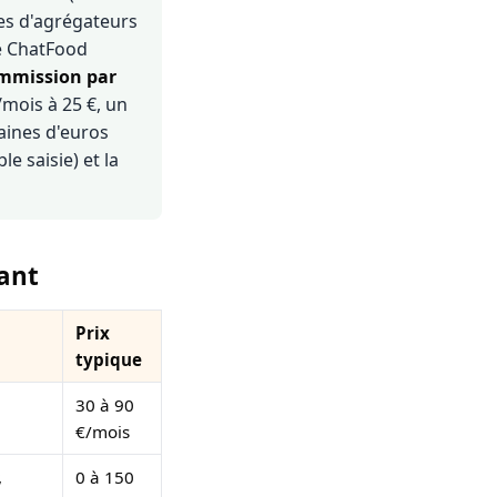
mes d'agrégateurs
e ChatFood
mmission par
/mois à 25 €, un
aines d'euros
e saisie) et la
rant
Prix
typique
30 à 90
€/mois
,
0 à 150