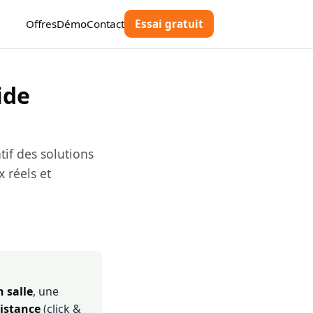
Offres
Démo
Contact
Essai gratuit
ide
if des solutions
x réels et
 salle
, une
istance
(click &