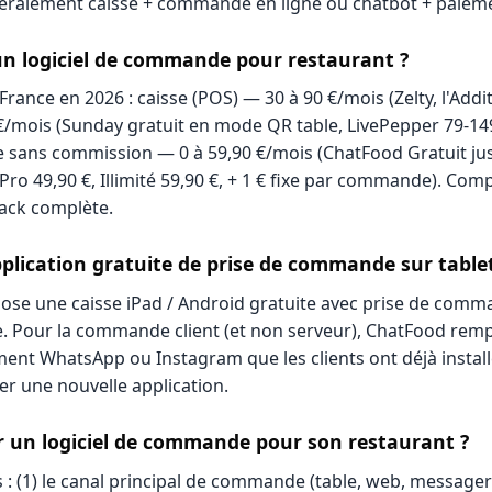
néralement caisse + commande en ligne ou chatbot + paieme
n logiciel de commande pour restaurant ?
France en 2026 : caisse (POS) — 30 à 90 €/mois (Zelty, l'Ad
 €/mois (Sunday gratuit en mode QR table, LivePepper 79-149
sans commission — 0 à 59,90 €/mois (ChatFood Gratuit ju
o 49,90 €, Illimité 59,90 €, + 1 € fixe par commande). Comp
ack complète.
application gratuite de prise de commande sur table
pose une caisse iPad / Android gratuite avec prise de comm
re. Pour la commande client (et non serveur), ChatFood remp
ement WhatsApp ou Instagram que les clients ont déjà instal
ger une nouvelle application.
 un logiciel de commande pour son restaurant ?
s : (1) le canal principal de commande (table, web, messageri