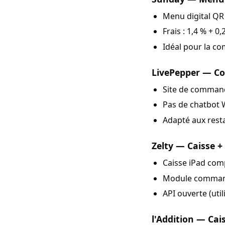
Menu digital QR 
Frais : 1,4 % + 0
Idéal pour la co
LivePepper — Com
Site de commande
Pas de chatbot 
Adapté aux rest
Zelty — Caisse +
Caisse iPad comp
Module commande
API ouverte (uti
l'Addition — Cais