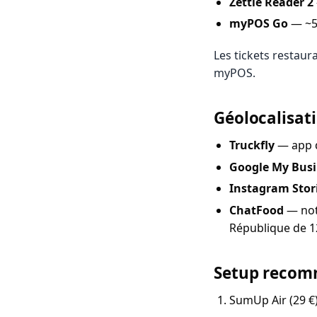
Zettle Reader 2
myPOS Go
— ~5
Les tickets restaur
myPOS.
Géolocalisati
Truckfly
— app d
Google My Bus
Instagram Stor
ChatFood
— not
République de 1
Setup recom
SumUp Air (29 €