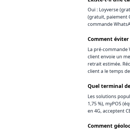
Oui : Loyverse (gra
(gratuit, paiement 
commande WhatsA
Comment éviter l
La pré-commande Wh
client envoie un me
retrait estimée. Ré
client a le temps d
Quel terminal d
Les solutions popula
1,75 %), myPOS (éq
en 4G, acceptent CB
Comment géolocal