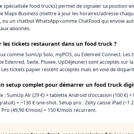
e spécialisée food trucks) permet de signaler sa position en
le Maps Business (mettre à jour les horaires/adresse chaqu
oc, ou un chatbot WhatsApp comme ChatFood qui envoie au
 aux abonnés.
 les tickets restaurant dans un food truck ?
aux comme SumUp Solo, myPOS, ou Edenred Connect. Les ti
te Edenred, Swile, Pluxee, UpDéjeuner) sont acceptés sur la
Les tickets papier restent acceptés mais en voie de disparit
n setup complet pour démarrer un food truck digit
e : SumUp Air (29 €) + tablette Android d'occasion (100 €) + 
ratuit) = ~130 € one-shot. Setup pro : Zelty caisse iPad (~1
 Pro (49,90 €/mois) = 150 €/mois récurrent.