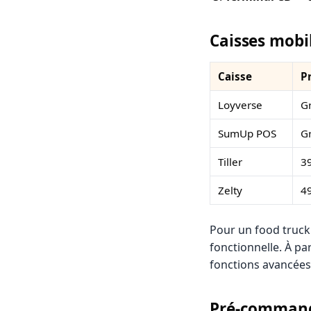
Caisses mobi
Caisse
P
Loyverse
Gr
SumUp POS
Gr
Tiller
3
Zelty
4
Pour un food truck
fonctionnelle. À pa
fonctions avancées 
Pré-commande