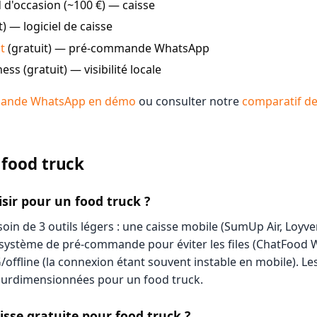
 d'occasion (~100 €) — caisse
) — logiciel de caisse
t
(gratuit) — pré-commande WhatsApp
ss (gratuit) — visibilité locale
mmande WhatsApp en démo
ou consulter notre
comparatif de
l food truck
isir pour un food truck ?
oin de 3 outils légers : une caisse mobile (SumUp Air, Loyver
n système de pré-commande pour éviter les files (ChatFood
offline (la connexion étant souvent instable en mobile). Le
surdimensionnées pour un food truck.
aisse gratuite pour food truck ?