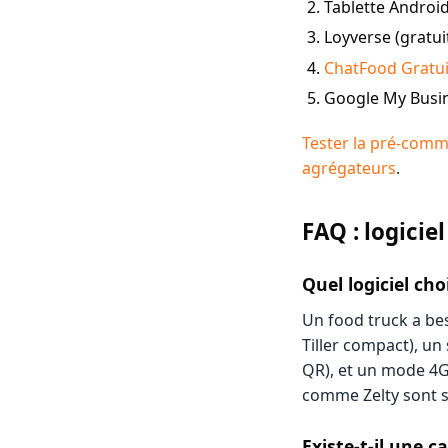
Tablette Android
Loyverse (gratuit
ChatFood Gratui
Google My Busine
Tester la pré-co
agrégateurs
.
FAQ : logicie
Quel logiciel cho
Un food truck a bes
Tiller compact), u
QR), et un mode 4G/
comme Zelty sont 
Existe-t-il une c