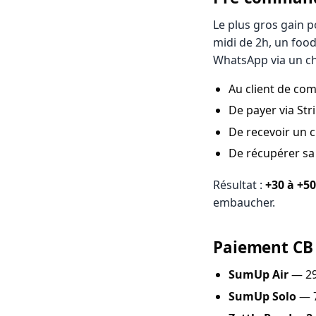
Le plus gros gain p
midi de 2h, un food
WhatsApp via un c
Au client de co
De payer via Str
De recevoir un c
De récupérer sa
Résultat :
+30 à +50
embaucher.
Paiement CB 
SumUp Air
— 29
SumUp Solo
— 7