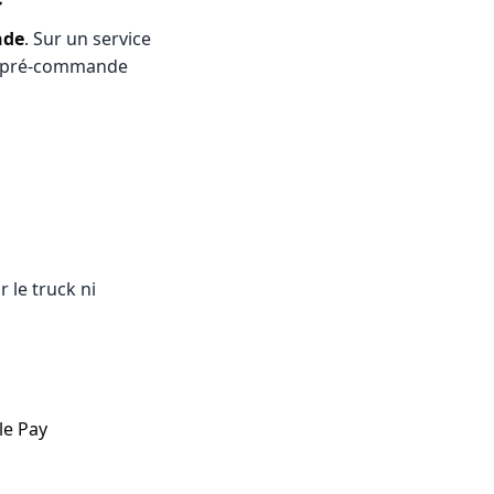
nde
. Sur un service
 La pré-commande
 le truck ni
le Pay