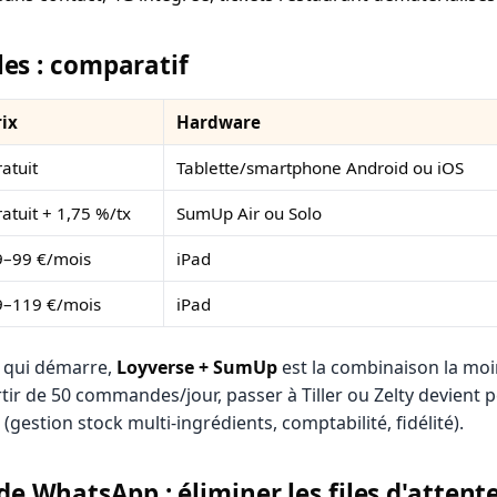
les : comparatif
rix
Hardware
atuit
Tablette/smartphone Android ou iOS
atuit + 1,75 %/tx
SumUp Air ou Solo
9–99 €/mois
iPad
9–119 €/mois
iPad
 qui démarre,
Loyverse + SumUp
est la combinaison la moi
rtir de 50 commandes/jour, passer à Tiller ou Zelty devient p
(gestion stock multi-ingrédients, comptabilité, fidélité).
 WhatsApp : éliminer les files d'attent