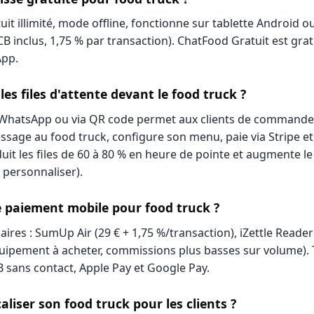
tuit illimité, mode offline, fonctionne sur tablette Android 
CB inclus, 1,75 % par transaction). ChatFood Gratuit est grat
pp.
es files d'attente devant le food truck ?
atsApp ou via QR code permet aux clients de commander a
ssage au food truck, configure son menu, paie via Stripe et 
duit les files de 60 à 80 % en heure de pointe et augmente le
e personnaliser).
e paiement mobile pour food truck ?
ires : SumUp Air (29 € + 1,75 %/transaction), iZettle Reader 2
uipement à acheter, commissions plus basses sur volume).
 sans contact, Apple Pay et Google Pay.
iser son food truck pour les clients ?