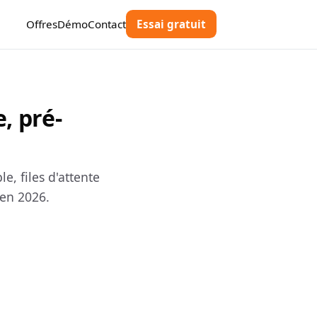
Offres
Démo
Contact
Essai gratuit
, pré-
e, files d'attente
 en 2026.
e