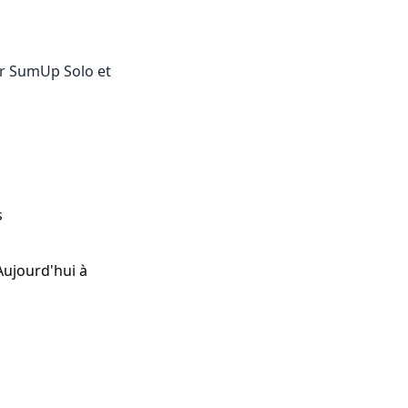
sur SumUp Solo et
s
Aujourd'hui à