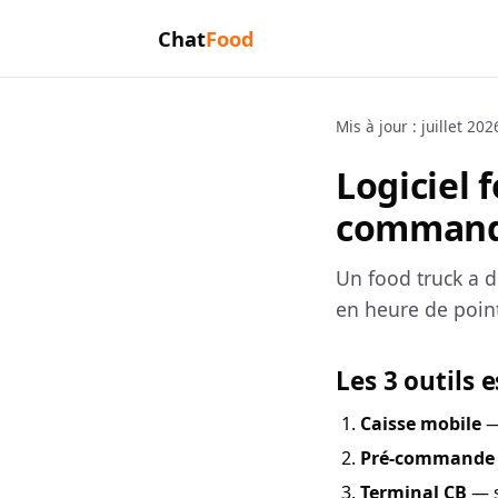
Chat
Food
Mis à jour : juillet 202
Logiciel 
command
Un food truck a d
en heure de point
Les 3 outils 
Caisse mobile
—
Pré-commande
Terminal CB
— s