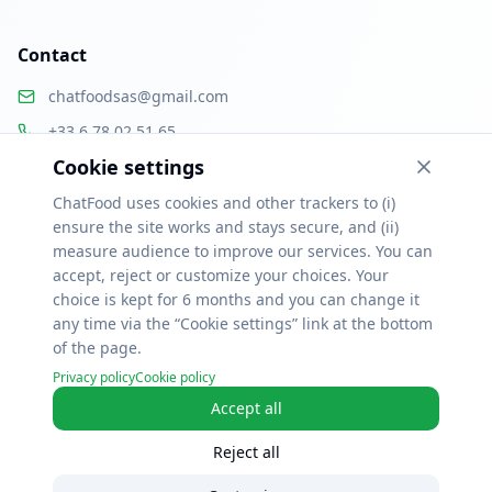
Contact
chatfoodsas@gmail.com
+33 6 78 02 51 65
Cookie settings
Paris, France
ChatFood uses cookies and other trackers to (i)
ensure the site works and stays secure, and (ii)
measure audience to improve our services. You can
accept, reject or customize your choices. Your
Ressources
choice is kept for 6 months and you can change it
Alternatives Uber Eats & Deliveroo
Logiciel de commande restaurant
any time via the “Cookie settings” link at the bottom
Click & collect restaurant
Menu QR code
Logiciel pizzeria
Logiciel food truck
Logiciel traiteur
Fidélisation client
Logiciel restaurant gratuit
of the page.
Commande en ligne par ville
Privacy policy
Cookie policy
Accept all
Reject all
©
2026
ChatFood.
All rights reserved.