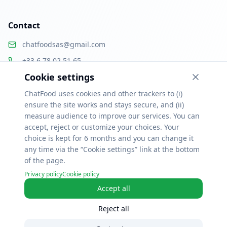
Contact
chatfoodsas@gmail.com
+33 6 78 02 51 65
Cookie settings
Paris, France
ChatFood uses cookies and other trackers to (i)
ensure the site works and stays secure, and (ii)
measure audience to improve our services. You can
accept, reject or customize your choices. Your
Ressources
choice is kept for 6 months and you can change it
Alternatives Uber Eats & Deliveroo
Logiciel de commande restaurant
any time via the “Cookie settings” link at the bottom
Click & collect restaurant
Menu QR code
Logiciel pizzeria
Logiciel food truck
Logiciel traiteur
Fidélisation client
Logiciel restaurant gratuit
of the page.
Commande en ligne par ville
Privacy policy
Cookie policy
Accept all
Reject all
©
2026
ChatFood.
All rights reserved.